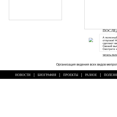
ПОСЛЕ
А полезный
отпусков! 
сделают ва
Свежий вып
Смотрите и
читать пол
Организация ведения всех видов мепро
НОВОСТИ
БИОГРАФИЯ
ПРОЕКТЫ
РАЗНОЕ
ПОЛЕЗН